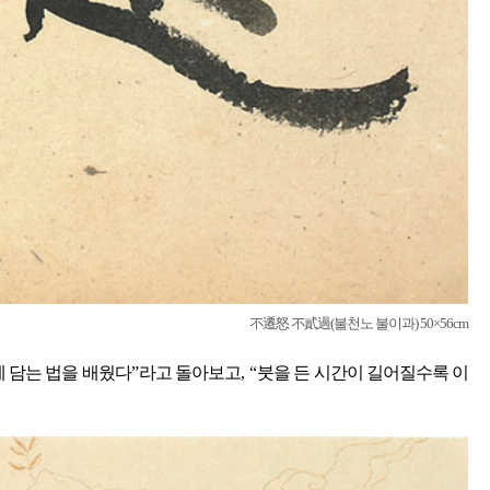
不遷怒 不貳過(불천노 불이과) 50×56cm
에 담는 법을 배웠다
”
라고 돌아보고
, “
붓을 든 시간이 길어질수록 이