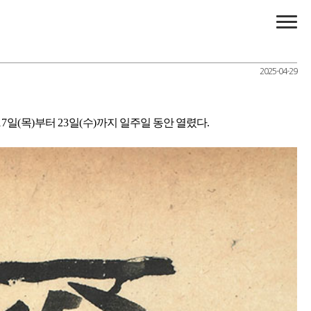
2025-04-29
17
일
(
목
)
부터
23
일
(
수
)
까지 일주일 동안 열렸다
.