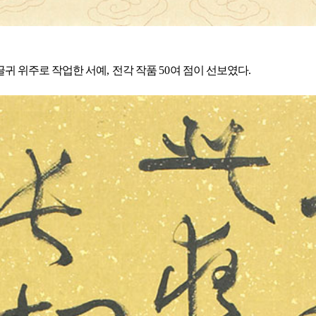
글귀 위주로 작업한 서예
,
전각 작품
50
여 점이 선보였다
.