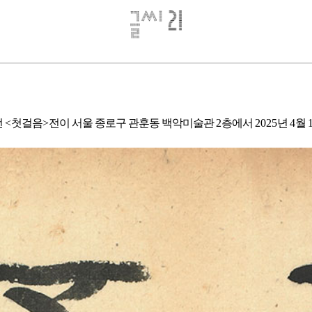
전
<
첫걸음
>
전이 서울 종로구 관훈동 백악미술관
2
층에서
2025
년
4
월